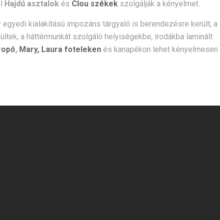
ol
Hajdú asztalok
és
Clou székek
szolgálják a kényelmet.
gyedi kialakítású impozáns tárgyaló is berendezésre került, a
ültek, a háttérmunkát szolgáló helyiségekbe, irodákba laminált
ropó
,
Mary,
Laura foteleken
és kanapékon lehet kényelmesen