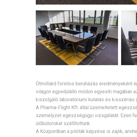
Ötmilliárd forintos beruházás eredményeként é
világon egyedülálló módon egyesíti magában a
kiszolgáló laboratóriumi kutatás és kisszériás
A Pharma-Flight Kft. által üzemeltetett egész
személyzet egészségügyi vizsgálatát. Ezen fe
ülőbútorokat szállítottunk.
A Központban a pilóták képzése is zajlik, amih