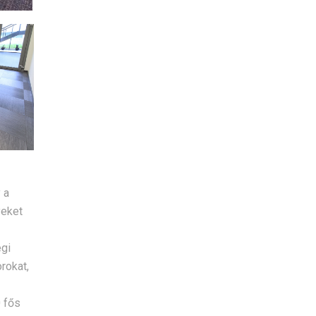
 a
yeket
égi
rokat,
0 fős