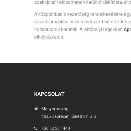
szekcionált előadóterem került kialakításra, ah
A központban a vezetőség rendelkezésére egy e
vezetői irodákba bükk furnérozott bútorok kész
irodabútorok kerültek. A váróhelyiségekben
Ap
elhelyezkedni.
KAPCSOLAT
Magyarország
4025 Debrecen, Salétrom u. 5.
+36 52 501 440