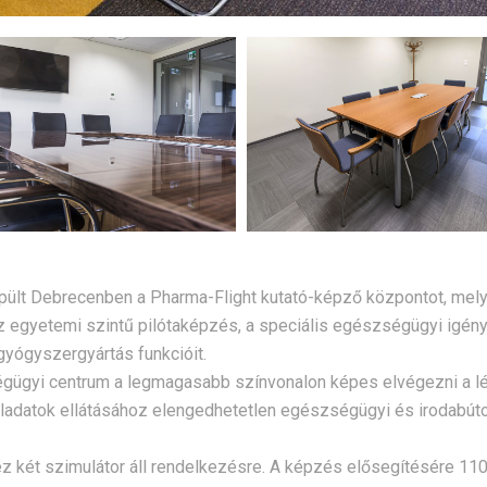
pült Debrecenben a Pharma-Flight kutató-képző központot, mely
z egyetemi szintű pilótaképzés, a speciális egészségügyi igén
 gyógyszergyártás funkcióit.
ségügyi centrum a legmagasabb színvonalon képes elvégezni a l
ladatok ellátásához elengedhetetlen egészségügyi és irodabúto
ez két szimulátor áll rendelkezésre. A képzés elősegítésére 11