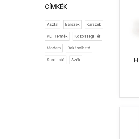
CÍMKÉK
Asztal
Bárszék
Karszék
KEF Termék
Közösségi Tér
Modern
Rakásolható
H
Sorolható
Szék