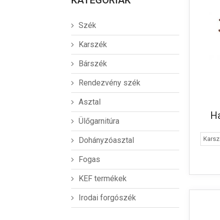
KATEGÓRIÁK
Szék
Karszék
Bárszék
Rendezvény szék
Asztal
Ha
Ülőgarnitúra
Karsz
Dohányzóasztal
Fogas
KEF termékek
Irodai forgószék