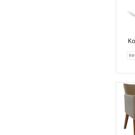
Ko
Bá