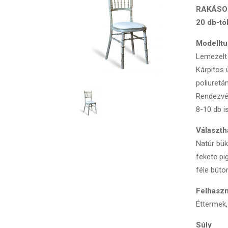
RAKÁSO
20 db-tó
Modelltu
Lemezelt 
Kárpitos ü
poliuretá
Rendezvén
8-10 db i
Választha
Natúr bük
fekete pi
féle búto
Felhaszn
Éttermek,
Súly