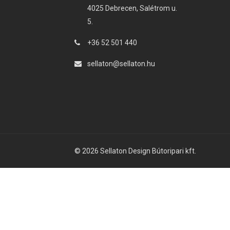
4025 Debrecen, Salétrom u.
5.
+36 52 501 440
sellaton@sellaton.hu
© 2026 Sellaton Design Bútoripari kft.